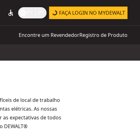
accessible
language
PT | PT
FAÇA LOGIN NO MYDEWALT
Encontre um Revendedor
Registro de Produto
íceis de local de trabalho
tas elétricas. As nossas
 as expectativas de todos
a ao DEWALT®