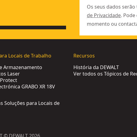
Os seus dados serão
de Privacidade
. Pode
momento ou contact
ara Locais de Trabalho
Recursos
de Armazenamento
História da DEWALT
os Laser
Ver todos os Tópicos de Re
Protect
ectrónica GRABO XR 18V
as Soluções para Locais de
T © DEWALT 2026