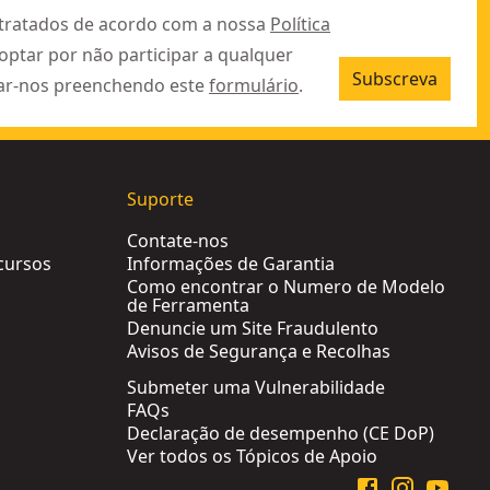
 tratados de acordo com a nossa
Política
 optar por não participar a qualquer
Subscreva
ar-nos preenchendo este
formulário
.
Suporte
Contate-nos
cursos
Informações de Garantia
Como encontrar o Numero de Modelo
de Ferramenta
Denuncie um Site Fraudulento
Avisos de Segurança e Recolhas
Submeter uma Vulnerabilidade
FAQs
Declaração de desempenho (CE DoP)
Ver todos os Tópicos de Apoio