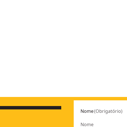
m bateria 18V Li-Ion 2Ah
- SKU:
DCLE34031N-XJ
T77200-XJ
Nome
(
Obrigatório
)
PL-XJ
e vertical)
- SKU:
DW088CG-XJ