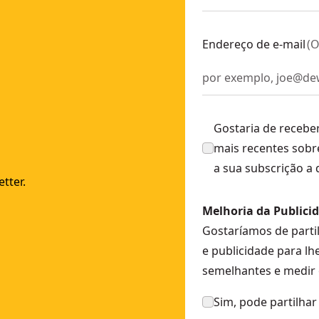
T77100-XJ
Endereço de e-mail
(
O
ertical)
- SKU:
DW088K-XJ
- SKU:
DW099S-XJ
Gostaria de recebe
m bateria Li-Ion 2Ah
- SKU:
DCE089D1G-QW
mais recentes sobr
03101-XJ
a sua subscrição a
m bateria 18V Li-Ion 2Ah
- SKU:
DCLE34031D1-QW
tter.
-XJ
Melhoria da Publici
Gostaríamos de parti
e publicidade para lh
semelhantes e medir 
Sim, pode partilhar