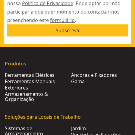
nossa
Política de Privacidade
. Pode optar por não
participar a qualquer momento ou contactar-nos
preenchendo este
formulário
.
Subscreva
Produtos
Ferramentas Elétricas
Âncoras e Fixadores
Ferramentas Manuais
Gama
Exteriores
Armazenamento &
Organização
Soluções para Locais de Trabalho
Sistemas de
Jardim
Armazenamento
Ver todas as Soluções