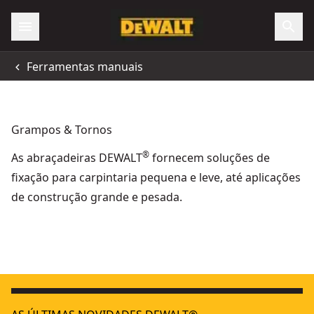
Ferramentas manuais
Grampos & Tornos
®
As abraçadeiras DEWALT
fornecem soluções de
fixação para carpintaria pequena e leve, até aplicações
de construção grande e pesada.
GRAMPO DE ÁNGULOS SERVIÇO PESADO
- SKU:
DWHT8385
GRAMPO GRANDE 600mm
- SKU:
DWHT0-83194