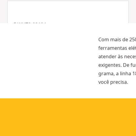
DWHT0-83194
GRAMPO GRANDE 600mm
Com mais de 250 
ferramentas elét
atender às nece
exigentes. De fu
grama, a linha 
você precisa.