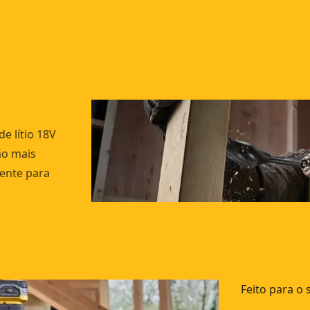
e lítio 18V
ão mais
iente para
Feito para o