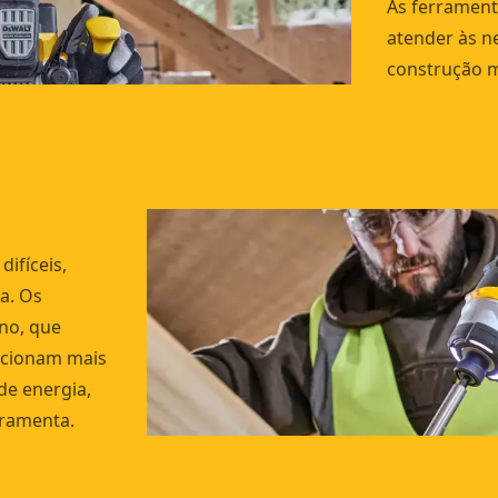
As ferrament
atender às n
construção ma
ifíceis,
a. Os
no, que
ncionam mais
 de energia,
rramenta.