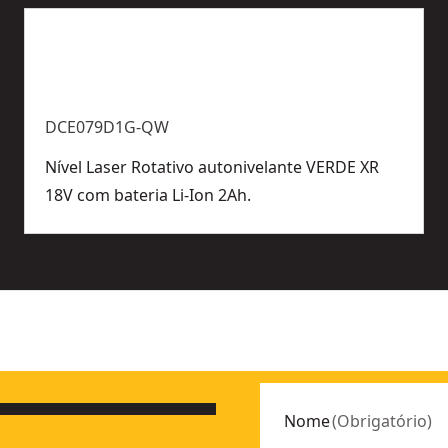
DCE079D1G-QW
Nível Laser Rotativo autonivelante VERDE XR
18V com bateria Li-Ion 2Ah.
Nome
(
Obrigatório
)