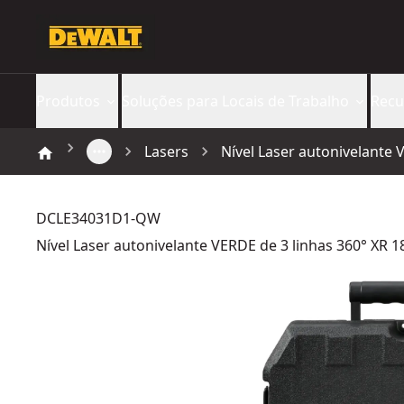
Produtos
Soluções para Locais de Trabalho
Recu
Lasers
Nível Laser autonivelante 
DCLE34031D1-QW
Nível Laser autonivelante VERDE de 3 linhas 360° XR 1