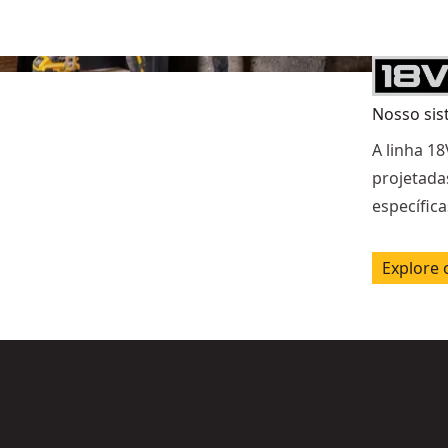
Nosso sis
A linha 18
projetada
específic
Explore 