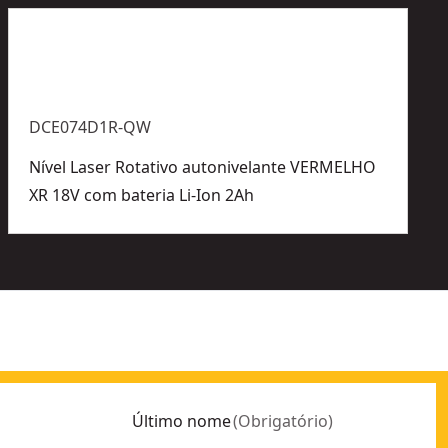
DCE074D1R-QW
Nível Laser Rotativo autonivelante VERMELHO
XR 18V com bateria Li-Ion 2Ah
Último nome
(
Obrigatório
)