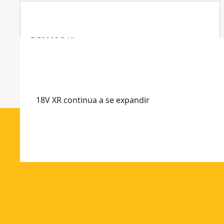
DE0892G-XJ
Detector de linhas para lasers verdes
18V XR continua a se expandir