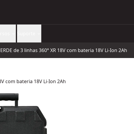
rsos
Suporte
VERDE de 3 linhas 360° XR 18V com bateria 18V Li-Ion 2Ah
8V com bateria 18V Li-Ion 2Ah