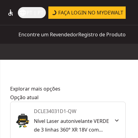
accessible
language
PT | PT
FAÇA LOGIN NO MYDEWALT
Encontre um Revendedor
Registro de Produto
Explorar mais opções
Opção atual
DCLE34031D1-QW
Nível Laser autonivelante VERDE
de 3 linhas 360° XR 18V com