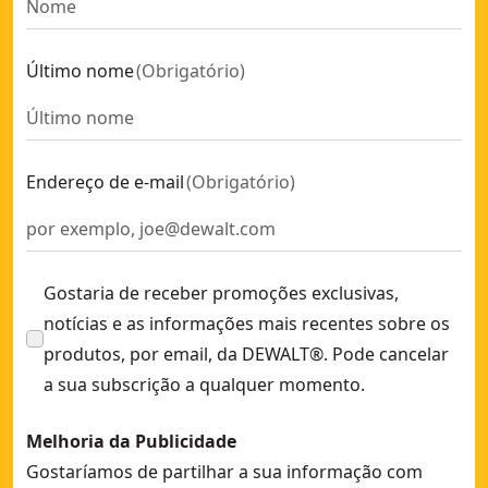
Bucha de Golpe DM-LIP-Pro M12 x 50- Aço Zincado
- SKU:
D
Bucha de Golpe DM-Pro M12 x 50- Aço Zincado
- SKU:
DFM2
Último nome
(
Obrigatório
)
Bucha de Golpe DM-Pro M16 x 65- Aço Zincado
- SKU:
DFM2
Buchas para Betão
- SKU:
DFM3450100
Ancoragem Química AC100-Pro Vinylester Sem Estireno
- S
Endereço de e-mail
(
Obrigatório
)
Gostaria de receber promoções exclusivas,
notícias e as informações mais recentes sobre os
produtos, por email, da DEWALT®. Pode cancelar
a sua subscrição a qualquer momento.
Melhoria da Publicidade
Gostaríamos de partilhar a sua informação com