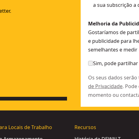
a sua subscrição a
-XJ
tter.
Melhoria da Publici
Gostaríamos de parti
e publicidade para lh
semelhantes e medir 
teria Li-Ion 2Ah.
- SKU:
DCE079D1R-QW
Sim, pode partilhar
Os seus dados serão
de Privacidade
. Pode
momento ou contact
ara Locais de Trabalho
Recursos