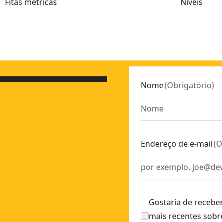
Fitas métricas
Níveis
m bateria 18V Li-Ion 2Ah
- SKU:
DCLE34031N-XJ
T77200-XJ
Nome
(
Obrigatório
)
PL-XJ
e vertical)
- SKU:
DW088CG-XJ
T77100-XJ
Endereço de e-mail
(
O
ertical)
- SKU:
DW088K-XJ
- SKU:
DW099S-XJ
m bateria Li-Ion 2Ah
- SKU:
DCE089D1G-QW
Gostaria de recebe
03101-XJ
mais recentes sobr
m bateria 18V Li-Ion 2Ah
- SKU:
DCLE34031D1-QW