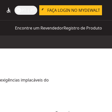
accessible
language
PT | PT
FAÇA LOGIN NO MYDEWALT
Encontre um Revendedor
Registro de Produto
exigências implacáveis do