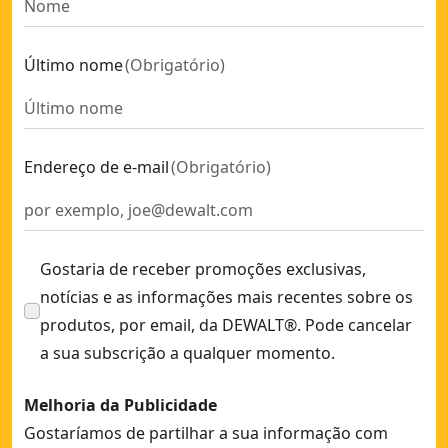
Tupia sem escovas XR 18V 12mm / 1/2" Eletrónica sem car
ELITE SERIES
Compactador POWERSHIFT™ sem bateria/carregador
FLEXTORQ
- SK
Último nome
(
Obrigatório
)
Serra de Corte sem escovas para gesso cartonado XR 18V 
FLEXVOLT
Vibrador de Betão POWERSHIFT™ sem bateria/carregador
POWERSHIFT™
-
Rebitadora sem escovas 4,8mm XR 18V sem bateria/cargad
TSTAK
Serra de Fita sem escovas XR 18V sem carregador/bateria
XR
-
Endereço de e-mail
(
Obrigatório
)
Compactador de placas POWERSHIFT™ sem bateria/carreg
XR Flexvolt
Martelo Eletropneumático sem escovas XR Flexvolt 54V SD
XTREME
Gostaria de receber promoções exclusivas,
notícias e as informações mais recentes sobre os
produtos, por email, da DEWALT®. Pode cancelar
a sua subscrição a qualquer momento.
Melhoria da Publicidade
Gostaríamos de partilhar a sua informação com