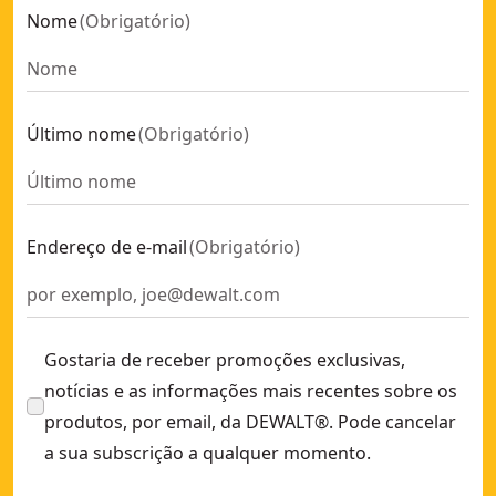
Nome
(
Obrigatório
)
Organizador - ½ TOUGHSYSTEM® 2.0
- SKU:
DWST83392-1
Bolsa de acesso Completo 16" DEWALT® Pro
- SKU:
DWST60
Mochila DEWALT® Edição McLaren
- SKU:
DWST60122-1
CAIXA DE FERRAMENTAS PROFUNDA COM ALÇA DE ALUMÍNI
Último nome
(
Obrigatório
)
Suporte de ferramentas para TOUGHSYSTEM® 2.0 DXL
- S
Mochila com rodas DEWALT® edição McLaren
- SKU:
DWST6
Espuma para TSTAK®
- SKU:
DWST1-72364
Caixa Aberta TSTAK®
- SKU:
DWST1-71228
Endereço de e-mail
(
Obrigatório
)
Conjunto TOUGHSYSTEM® 2.0 3 em 1: DS450 + DS300 + DS
Bolsa de grande capacidade com rodas
- SKU:
DWST1-7921
Gostaria de receber promoções exclusivas,
notícias e as informações mais recentes sobre os
produtos, por email, da DEWALT®. Pode cancelar
a sua subscrição a qualquer momento.