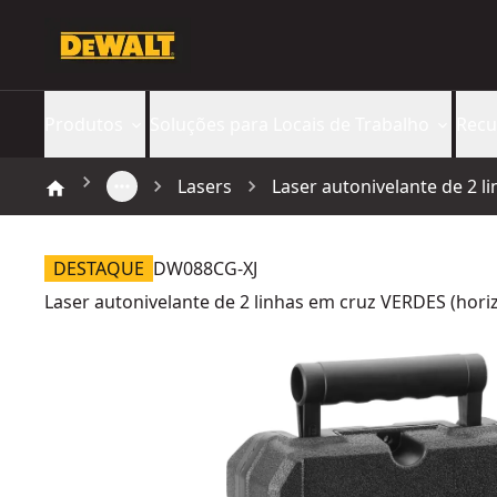
Produtos
Soluções para Locais de Trabalho
Recu
Lasers
Laser autonivelante de 2 li
DESTAQUE
DW088CG-XJ
Laser autonivelante de 2 linhas em cruz VERDES (horizo