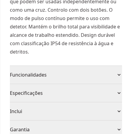
que podem ser usadas independentemente ou
como uma cruz. Controlo com dois botões. O
modo de pulso contínuo permite o uso com
detetor. Mantém o brilho total para visibilidade e
alcance de trabalho estendido. Design durável
com classificação IP54 de resistência à água e
detritos.
Funcionalidades
54V XR Flexvolt fornece a potência do fio - sem fio
Especificações
Compatível com sistema de AirLock de DEWALT®
para fácil e seguro o vácuo de conexão da
Tipo de Produto
Nível a laser de linha
Inclui
mangueira
Inclui Mala TSTAK® VI
1 x Mala
Com ou Sem Fio
Sem fio
Garantia
Base integrada, pivotante e magnética com rosca
1 x Suporte Parede