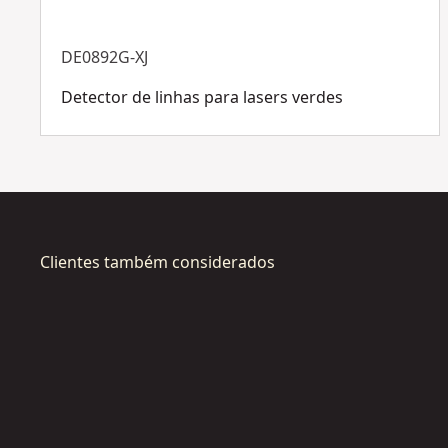
DE0892G-XJ
Detector de linhas para lasers verdes
Clientes também considerados
DCE089D1G-
QW