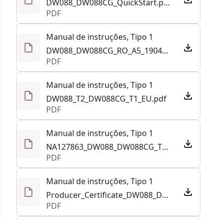
DW088_DW088CG_QuickStart.pdf
PDF
Manual de instruções, Tipo 1
DW088_DW088CG_RO_A5_190418.pdf
PDF
Manual de instruções, Tipo 1
DW088_T2_DW088CG_T1_EU.pdf
PDF
Manual de instruções, Tipo 1
NA127863_DW088_DW088CG_T1_EANZ.pdf
PDF
Manual de instruções, Tipo 1
Producer_Certificate_DW088_DW088CG_DW088LG_DW088LR_DCE088G_DCE088R_Cross_line.pdf
PDF