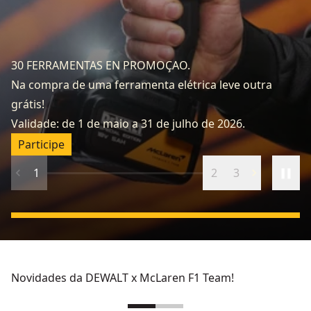
30 FERRAMENTAS EN PROMOÇAO.
Fe
Na compra de uma ferramenta elétrica leve outra
Sa
grátis!
el
Validade: de 1 de maio a 31 de julho de 2026.
ve
Participe
1
2
3
Novidades da DEWALT x McLaren F1 Team!