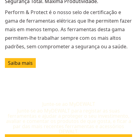
Segurança Total. Máxima Produtividade.
Perform & Protect é o nosso selo de certificação e
gama de ferramentas elétricas que lhe permitem fazer
mais em menos tempo. As ferramentas desta gama
permitem-lhe trabalhar sempre com os mais altos
padrões, sem comprometer a segurança ou a saúde.
Saiba mais
Junte-se ao MyDEWALT
Junte-se ao MyDEWALT para registar as suas
ferramentas e ajudar a proteger o seu investimento,
avaliar e comentar os produtos de que gosta, e ficar a
par das mais recentes ferramentas e acessórios
DEWALT.