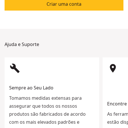
Criar uma conta
Ajuda e Suporte
build
room
Sempre ao Seu Lado
Tomamos medidas extensas para
Encontre 
assegurar que todos os nossos
produtos são fabricados de acordo
As ferra
com os mais elevados padrões e
estão dis