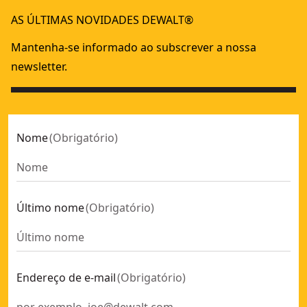
MINI SERROTE PLEGABLE
- SKU:
DWHT0-20123
AS ÚLTIMAS NOVIDADES DEWALT®
Mantenha-se informado ao subscrever a nossa
newsletter.
Nome
(
Obrigatório
)
Último nome
(
Obrigatório
)
Endereço de e-mail
(
Obrigatório
)