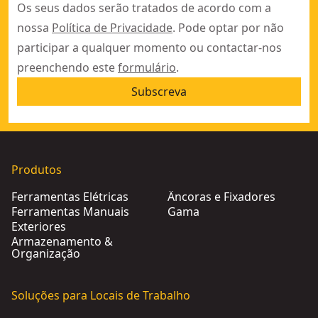
Os seus dados serão tratados de acordo com a
nossa
Política de Privacidade
. Pode optar por não
participar a qualquer momento ou contactar-nos
preenchendo este
formulário
.
Subscreva
Produtos
Ferramentas Elétricas
Âncoras e Fixadores
Ferramentas Manuais
Gama
Exteriores
Armazenamento &
Organização
Soluções para Locais de Trabalho