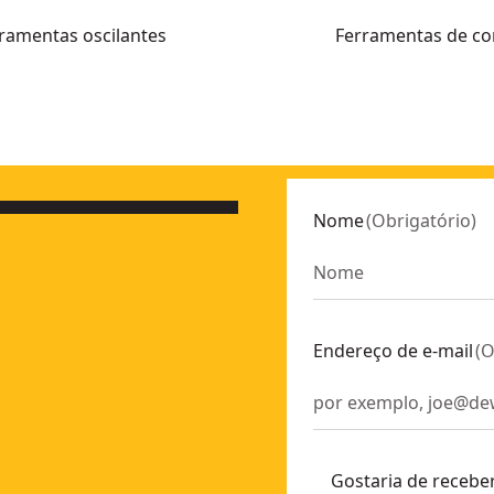
ramentas oscilantes
Ferramentas de co
sem bateria/carregador
- SKU:
DCE555N-XJ
elocidades - 2 x 5Ah
- SKU:
DCS356P2-QW
Nome
(
Obrigatório
)
gador/bateria
- SKU:
DCS356NT-XJ
Endereço de e-mail
(
O
Gostaria de recebe