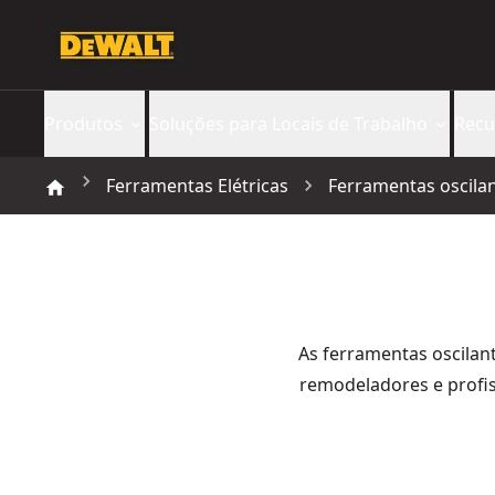
Produtos
Soluções para Locais de Trabalho
Recu
Ferramentas Elétricas
Ferramentas oscilan
As ferramentas oscilan
remodeladores e profis