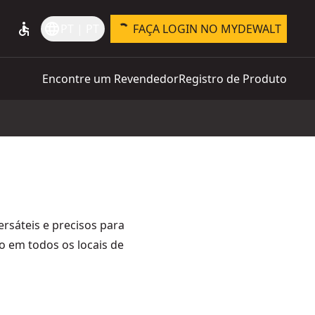
accessible
language
PT | PT
FAÇA LOGIN NO MYDEWALT
Encontre um Revendedor
Registro de Produto
rsáteis e precisos para
o em todos os locais de