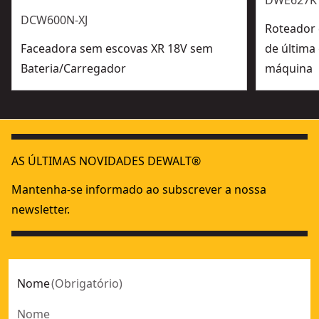
DWE627K
DCW600N-XJ
Roteador 
Faceadora sem escovas XR 18V sem
de última
Bateria/Carregador
máquina
AS ÚLTIMAS NOVIDADES DEWALT®
Mantenha-se informado ao subscrever a nossa
newsletter.
Nome
(
Obrigatório
)