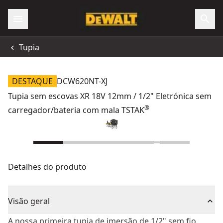
Tupia
DESTAQUE
DCW620NT-XJ
Tupia sem escovas XR 18V 12mm / 1/2" Eletrónica sem
®
carregador/bateria com mala TSTAK
Detalhes do produto
Visão geral
A nossa primeira tupia de imersão de 1/2" sem fio