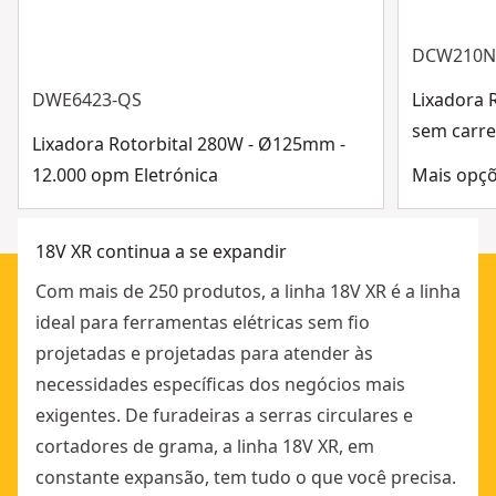
2 x Sub-bases
Ferramenta
PROFUNDIDAD CON BLOQUEO DE LEVA : Ajuste rápido
DCW210NT
y fácil durante el uso", "DISEÑO COMPACTO Y LIGERO :
Ver mais
La mejor ergonomía de su clase", "EXTRACCIÓN DE
DWE6423-QS
Lixadora 
POLVO INTEGRADA : Limpia el polvo mientras
sem carre
Lixadora Rotorbital 280W - Ø125mm -
mantiene la línea de visión", "BLOQUEO DE LA
12.000 opm Eletrónica
Mais opçõ
PROFUNDIDAD CON UN SOLO TOQUE : Permite
ajustar rápidamente la profundidad sin perder la
posición", "CENTRADO DEL BUJE GUÍA : Garantiza la
18V XR continua a se expandir
precisión en el trabajo con plantillas", "DUAL LED :
Com mais de 250 produtos, a linha 18V XR é a linha
Aumenta la visibilidad alrededor de la fresa durante la
ideal para ferramentas elétricas sem fio
operación para una mayor precisión"]
projetadas e projetadas para atender às
necessidades específicas dos negócios mais
exigentes. De furadeiras a serras circulares e
cortadores de grama, a linha 18V XR, em
constante expansão, tem tudo o que você precisa.