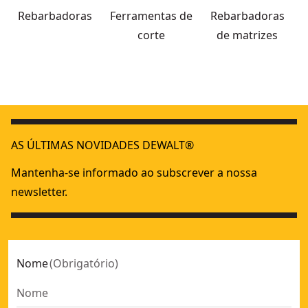
Rebarbadoras
Ferramentas de
Rebarbadoras
corte
de matrizes
Rebarbadora Multi-corte sem escovas XR 18V 76mm sem ba
18V XR
Lixadora de rolos sem escovas XR 18V 13mm sem carregad
FLEXVOLT
AS ÚLTIMAS NOVIDADES DEWALT®
Rebarbadora Acabamentos sem escovas XR 18V 125mm com
XR
Rebarbadora Acabamentos sem escovas XR 18V 125mm com
XR Flexvolt
Mantenha-se informado ao subscrever a nossa
Rebarbadora de matrizes sem escovas DEWALT® 18V XR® 
newsletter.
Rebarbadora Acabamentos sem escovas XR Flexvolt 54V 
18V XR 125mm Angle Grinder With FLEXVOLT ADVANTAGE - 
Rebarbadora de Acabamentos sem escovas XR Flexvolt 54
Nome
(
Obrigatório
)
Rebarbadora sem escovas XR Flexvolt 54V 230mm sem bate
Rebarbadora sem escovas 125mm 1700W eletrónica
- SKU:
Rebarbadora 115mm 750W 11.800 rpm arranque suave + blo