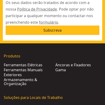
Os seus dados serão tratados de acordo com a
nossa
Política de Privacidade
. Pode optar por não
participar a qualquer momento ou contactar-nos
preenchendo este
formulário
.
Subscreva
Produtos
Ferramentas Elétricas
Âncoras e Fixadores
Ferramentas Manuais
Gama
Exteriores
Armazenamento &
Organização
Soluções para Locais de Trabalho