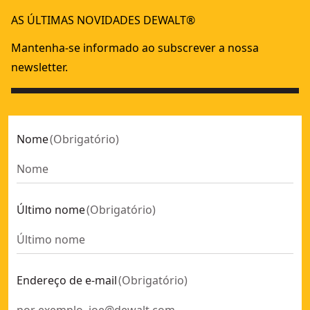
KIT McLaren XR 18V = Aparafusador de Impacto + Chave de 
AS ÚLTIMAS NOVIDADES DEWALT®
KIT McLaren XR 18V = Berbequim Percussão + Rebarbadora 
KIT McLaren XR 18V = Berbequim Percussão + Aparafusador 
Mantenha-se informado ao subscrever a nossa
Kit Nível laser verde de 3 linhas 360° XR 18V e berbequim
newsletter.
KIT McLaren XR 18V = DCD85M Berbequim Percussão + DCF8
Nome
(
Obrigatório
)
Último nome
(
Obrigatório
)
Endereço de e-mail
(
Obrigatório
)