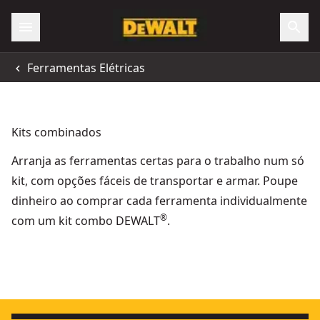
Ferramentas Elétricas
Kits combinados
Arranja as ferramentas certas para o trabalho num só
kit, com opções fáceis de transportar e armar. Poupe
dinheiro ao comprar cada ferramenta individualmente
®
com um kit combo DEWALT
.
KIT McLaren XR 18V = Berbequim Percussão + Rebarbadora 1
18V XR