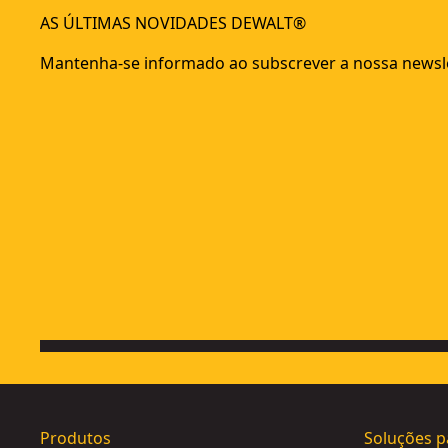
Chave Impacto McLaren sem escovas XR 18V 1/2" Alto Torq
AS ÚLTIMAS NOVIDADES DEWALT®
Aparafusadora Impacto McLaren sem escovas XR 18V 1/4" 
Mantenha-se informado ao subscrever a nossa newsle
Chave Impacto McLaren sem escovas XR 18V 1/2" 406Nm com
Aparafusadora Impacto Hidráulico sem escovas XR 18V 1/
Chave Impacto sem escovas XR 18V Li-Ion 5Ah 1/2" Torque
Chave Impacto sem escovas XR 18V 3/4" 1.925Nm sem car
Aparafusadora Impacto sem escovas XR 18V 1/4" 282Nm s
Produtos
Soluções p