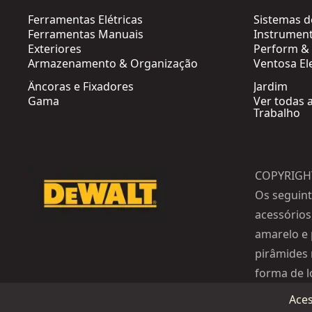
Ferramentas Elétricas
Sistemas 
Ferramentas Manuais
Instrument
Exteriores
Perform & 
Armazenamento & Organização
Ventosa El
Âncoras e Fixadores
Jardim
Gama
Ver todas 
Trabalho
COPYRIGH
Os seguint
acessórios
amarelo e 
pirâmides 
forma de l
Aces