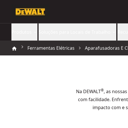
Produtos
Soluções para Locais de Trabalho
Recu
Ferramentas Elétricas
Aparafusadoras E C
®
Na DEWALT
, as nossas
com facilidade. Enfren
impacto com e s