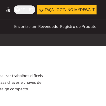
accessible
language
PT | PT
FAÇA LOGIN NO MYDEWALT
Encontre um Revendedor
Registro de Produto
lizar trabalhos difíceis
ssas chaves e chaves de
design compacto.