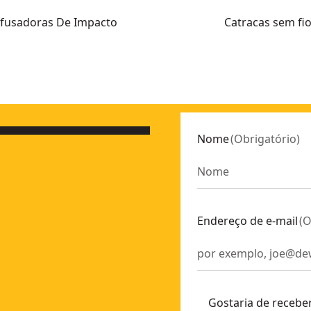
fusadoras De Impacto
Catracas sem fi
KU:
DCF850NT-XJ
rregador/bateria
- SKU:
DCF900NT-XJ
Nome
(
Obrigatório
)
on 2Ah 1/4" 205Nm
- SKU:
DCF850D2T-QW
 anel de retenção
- SKU:
DCF891NT-XJ
dor/bateria
- SKU:
DCF801N-XJ
on 5Ah
- SKU:
DCF850P2T-QW
Endereço de e-mail
(
O
U:
DCF801D2-QW
D2-QW
que Médio con anel de retenção
- SKU:
DCF921E2T-QW
POWERSTACK™
- SKU:
DCF850E2T-QW
Gostaria de recebe
erramenta)
- SKU:
DCF601N-XJ