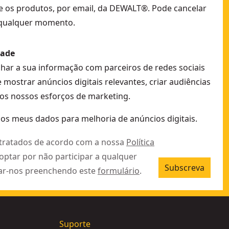
e os produtos, por email, da DEWALT®. Pode cancelar
h com mala TSTAK® II
- SKU:
DCF99MP2T-QW
 qualquer momento.
86MP2T-QW
K®
- SKU:
DCF92MP2T-QW
dade
CF870NT-XJ
lhar a sua informação com parceiros de redes sociais
e mostrar anúncios digitais relevantes, criar audiências
os nossos esforços de marketing.
J
 os meus dados para melhoria de anúncios digitais.
 tratados de acordo com a nossa
Política
 optar por não participar a qualquer
Subscreva
ar-nos preenchendo este
formulário
.
Suporte