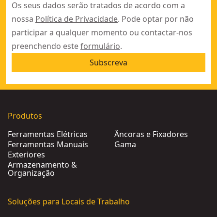
Os seus dados serão tratados de acordo com a
nossa
Política de Privacidade
. Pode optar por não
participar a qualquer momento ou contactar-nos
preenchendo este
formulário
.
Subscreva
Produtos
Ferramentas Elétricas
Âncoras e Fixadores
Ferramentas Manuais
Gama
Exteriores
Armazenamento &
Organização
Soluções para Locais de Trabalho