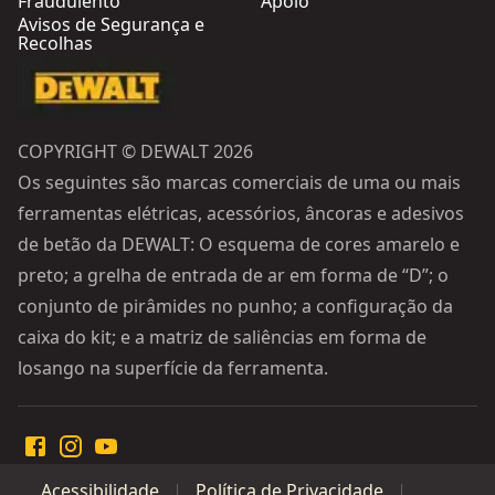
Fraudulento
Apoio
Avisos de Segurança e
Recolhas
COPYRIGHT © DEWALT 2026
Os seguintes são marcas comerciais de uma ou mais
ferramentas elétricas, acessórios, âncoras e adesivos
de betão da DEWALT: O esquema de cores amarelo e
preto; a grelha de entrada de ar em forma de “D”; o
conjunto de pirâmides no punho; a configuração da
caixa do kit; e a matriz de saliências em forma de
losango na superfície da ferramenta.
Acessibilidade
Política de Privacidade