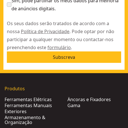
Sim, pode partilhar os meus dados para melhoria
de anúncios digitais.
Os seus dados serão tratados de acordo com a
nossa
Política de Privacidade
. Pode optar por não
participar a qualquer momento ou contactar-nos
preenchendo este
formulário
.
Subscreva
Produtos
Ferramentas Elétricas
Âncoras e Fixadores
Ferramentas Manuais
Gama
Exteriores
Armazenamento &
Organização