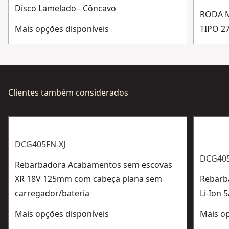
Ver mais
Disco Lamelado - Côncavo
RODA M
Mais opções disponíveis
TIPO 2
Clientes também considerados
DCG405FN-XJ
DCG40
Rebarbadora Acabamentos sem escovas
XR 18V 125mm com cabeça plana sem
Rebarb
carregador/bateria
Li-Ion 
Mais opções disponíveis
Mais op