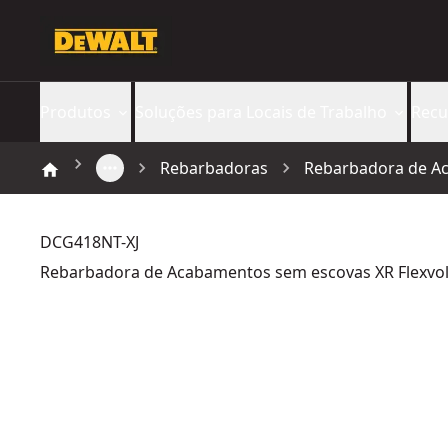
Produtos
Soluções para Locais de Trabalho
Recu
Rebarbadoras
Rebarbadora de Ac
DCG418NT-XJ
Rebarbadora de Acabamentos sem escovas XR Flexvo