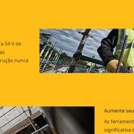
ra 54 V de
as
strução nunca
Aumente seu
As ferrament
significativa