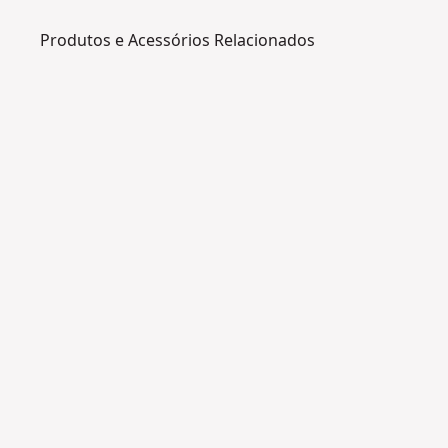
Produtos e Acessórios Relacionados
DT3265-
QZ
D
i
s
c
o