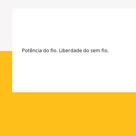
Mais
TIP
opções
O
disponíveis
27
Potência do fio. Liberdade do sem fio.