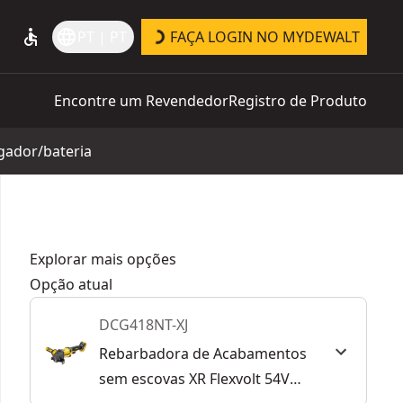
accessible
language
PT | PT
FAÇA LOGIN NO MYDEWALT
Encontre um Revendedor
Registro de Produto
gador/bateria
Explorar mais opções
Opção atual
DCG418NT-XJ
Rebarbadora de Acabamentos
sem escovas XR Flexvolt 54V