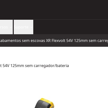
rsos
Suporte
abamentos sem escovas XR Flexvolt 54V 125mm sem carre
lt 54V 125mm sem carregador/bateria