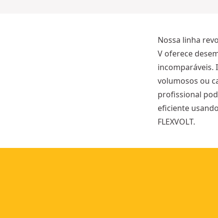
Mais
opções
disponíveis
Nossa linha revo
V oferece dese
incomparáveis. 
volumosos ou ca
profissional pod
eficiente usand
FLEXVOLT.