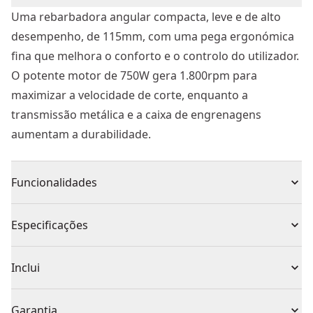
Uma rebarbadora angular compacta, leve e de alto
desempenho, de 115mm, com uma pega ergonómica
fina que melhora o conforto e o controlo do utilizador.
O potente motor de 750W gera 1.800rpm para
maximizar a velocidade de corte, enquanto a
transmissão metálica e a caixa de engrenagens
aumentam a durabilidade.
Funcionalidades
BLOQUEIO DO FUSO: Posicionado no topo para
Especificações
maximizar a profundidade de corte.
SUPORTE DE ESCOVAS: O design independente da
Tipo de Produto
Esmerilhadeira angular
Inclui
caixa e da mola do suporte da escova aumenta a vida
útil da mola.
1 x Punho lateral
Com ou Sem Fio
Com fio
Garantia
ESCOVAS REMOVÍVEIS: Protege o induzido contra