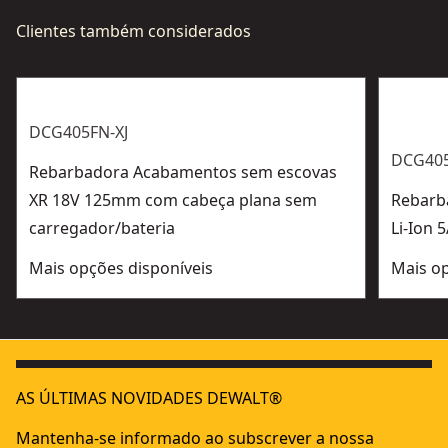
Clientes também considerados
DCG405FN-XJ
DCG40
Rebarbadora Acabamentos sem escovas
XR 18V 125mm com cabeça plana sem
Rebarb
carregador/bateria
Li-Ion 
Mais opções disponíveis
Mais op
AS ÚLTIMAS NOVIDADES DEWALT®
Mantenha-se informado ao subscrever a nossa