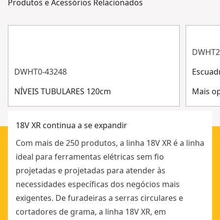
Produtos e Acessórios Relacionados
cumpram a todas as regulamentações relevantes.
Luz LED para maior visibilidade da linha de corte
Apenas
Apoio ao cliente
Sim
Possibilidade de incorporar o módulo de
Ferramenta
conectividade TOOL CONNECT
DWHT2
Ver mais
DWHT0-43248
Escuad
NÍVEIS TUBULARES 120cm
Mais op
18V XR continua a se expandir
Com mais de 250 produtos, a linha 18V XR é a linha
ideal para ferramentas elétricas sem fio
projetadas e projetadas para atender às
necessidades específicas dos negócios mais
exigentes. De furadeiras a serras circulares e
cortadores de grama, a linha 18V XR, em