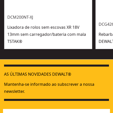
DCM200NT-XJ
DCG426
Lixadora de rolos sem escovas XR 18V
13mm sem carregador/bateria com mala
Rebarb
TSTAK®
DEWALT
AS ÚLTIMAS NOVIDADES DEWALT®
Mantenha-se informado ao subscrever a nossa
newsletter.