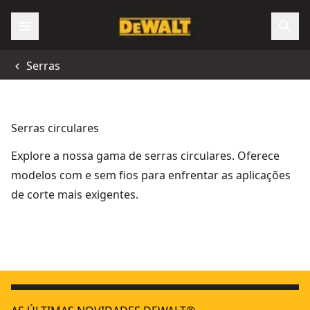
Serras
Serras circulares
Explore a nossa gama de serras circulares. Oferece
modelos com e sem fios para enfrentar as aplicações
de corte mais exigentes.
Serra Circular sem escovas XR 12V Li-Ion 5Ah
Cofragem de Madeira
- SKU:
DCS51
Serra Circular XR 18V Ø165mm sem bateria/carregador
12V XR
- S