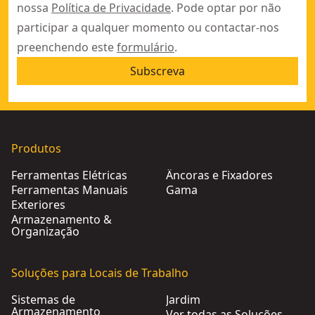
nossa
Política de Privacidade
. Pode optar por não
participar a qualquer momento ou contactar-nos
preenchendo este
formulário
.
Subscreva
Produtos
Ferramentas Elétricas
Âncoras e Fixadores
Ferramentas Manuais
Gama
Exteriores
Armazenamento &
Organização
Soluções para Locais de Trabalho
Sistemas de
Jardim
Armazenamento
Ver todas as Soluções