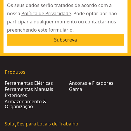
Os seus dados serão tratados de acordo com a
nossa
Política de Privacidade
. Pode optar por não
participar a qualquer momento ou contactar-nos
preenchendo este
formulário
.
Subscreva
Produtos
Ferramentas Elétricas
Âncoras e Fixadores
Ferramentas Manuais
Gama
Exteriores
Armazenamento &
Organização
Soluções para Locais de Trabalho