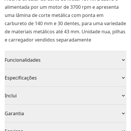
alimentada por um motor de 3700 rpm e apresenta
uma lâmina de corte metálica com ponta em
carbureto de 140 mm e 30 dentes, para uma variedade
de materiais metálicos até 43 mm. Unidade nua, pilhas
e carregador vendidos separadamente
Funcionalidades
Lâmina robusta de 140mm diâmetro com 30 dentes
Especificações
pastilhados carbono tungsténio permite efectuar
cortes limpos em diversos tipos de materiais a uma
Tipo de Produto
Serra circular
Inclui
profundidade constante de 43mm
Design de grande robustez com base em aço para
1 x Chave allen
Voltagem
18V
Garantia
suportar as mais adversas condições de trabalho
1 x Bateria e carregador vendidos em separado
Botão de travamento do veio para uma mudança mais
1 x Lâmina de 140mm em carbono tungsténio
Garantia limitada de 1 ano, garantia limitada de 3 anos
rápida e fácil