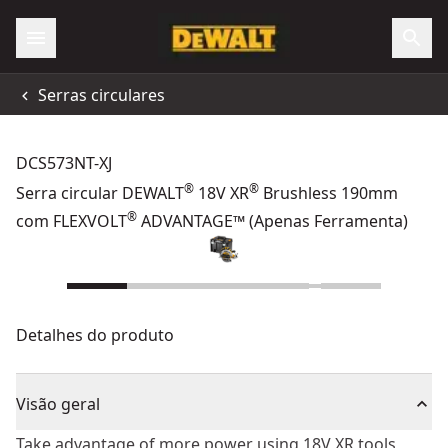
Serras circulares
DCS573NT-XJ
®
®
Serra circular DEWALT
18V XR
Brushless 190mm
®
com FLEXVOLT
ADVANTAGE™ (Apenas Ferramenta)
Detalhes do produto
Visão geral
Take advantage of more power using 18V XR tools