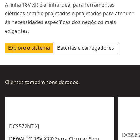
A linha 18V XR é a linha ideal para ferramentas
elétricas sem fio projetadas e projetadas para atender
às necessidades específicas dos negócios mais
exigentes.
Explore o sistema
Baterias e carregadores
Clientes também considerados
DCS572NT-XJ
DCS565
DEWALT® 18V XR® Serra Circular Sem