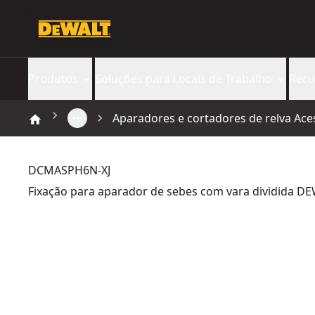
Produtos
Soluções para Locais de Trabalho
Recu
Aparadores e cortadores de relva Ace
DCMASPH6N-XJ
Fixação para aparador de sebes com vara dividida D