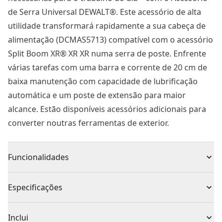
de Serra Universal DEWALT®. Este acessório de alta
utilidade transformará rapidamente a sua cabeça de
alimentação (DCMAS5713) compatível com o acessório
Split Boom XR® XR XR numa serra de poste. Enfrente
várias tarefas com uma barra e corrente de 20 cm de
baixa manutenção com capacidade de lubrificação
automática e um poste de extensão para maior
alcance. Estão disponíveis acessórios adicionais para
converter noutras ferramentas de exterior.
Funcionalidades
Inclui um poste de extensão (2,7 m montados),
Especificações
permitindo 2 configurações diferentes de alcance
Gancho de longo alcance para remover ramos
Tipo de Produto
Acessório para aparador
Inclui
podados