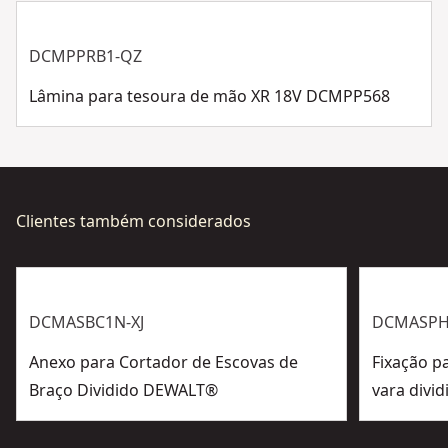
DCMPPRB1-QZ
Lâmina para tesoura de mão XR 18V DCMPP568
Clientes também considerados
DCMASBC1N-XJ
DCMASPH
Anexo para Cortador de Escovas de
Fixação p
Braço Dividido DEWALT®
vara divi