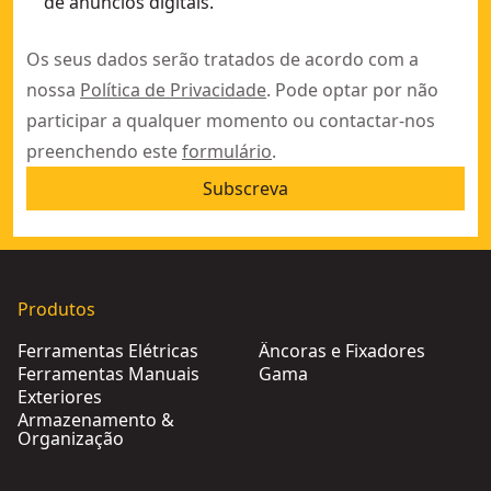
de anúncios digitais.
Os seus dados serão tratados de acordo com a
nossa
Política de Privacidade
. Pode optar por não
participar a qualquer momento ou contactar-nos
preenchendo este
formulário
.
Subscreva
Produtos
Ferramentas Elétricas
Âncoras e Fixadores
Ferramentas Manuais
Gama
Exteriores
Armazenamento &
Organização