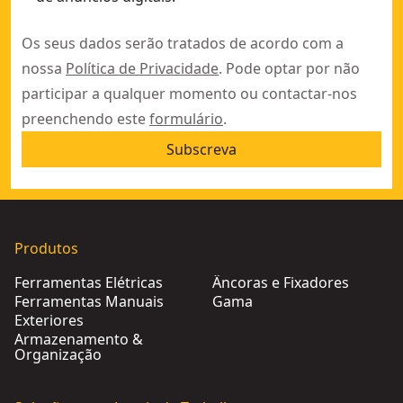
Os seus dados serão tratados de acordo com a
nossa
Política de Privacidade
. Pode optar por não
participar a qualquer momento ou contactar-nos
preenchendo este
formulário
.
Subscreva
Produtos
Ferramentas Elétricas
Âncoras e Fixadores
Ferramentas Manuais
Gama
Exteriores
Armazenamento &
Organização