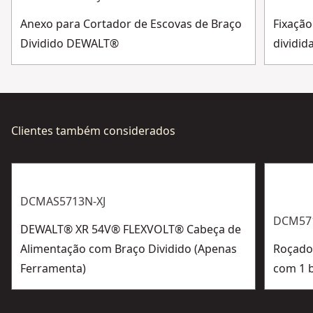
Ver mais
Anexo para Cortador de Escovas de Braço
Fixação
Dividido DEWALT®
dividi
Clientes também considerados
DCMAS5713N-XJ
DCM57
DEWALT® XR 54V® FLEXVOLT® Cabeça de
Alimentação com Braço Dividido (Apenas
Roçado
Ferramenta)
com 1 b