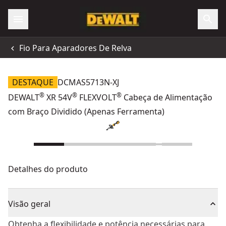
Fio Para Aparadores De Relva
DESTAQUE
DCMAS5713N-XJ
®
®
®
DEWALT
XR 54V
FLEXVOLT
Cabeça de Alimentação
com Braço Dividido (Apenas Ferramenta)
Detalhes do produto
Visão geral
Obtenha a flexibilidade e potência necessárias para