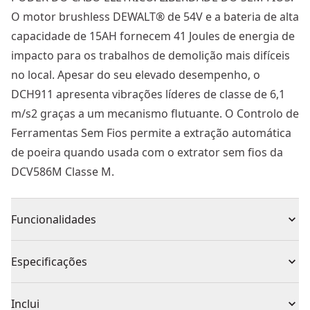
O motor brushless DEWALT® de 54V e a bateria de alta
capacidade de 15AH fornecem 41 Joules de energia de
impacto para os trabalhos de demolição mais difíceis
no local. Apesar do seu elevado desempenho, o
DCH911 apresenta vibrações líderes de classe de 6,1
m/s2 graças a um mecanismo flutuante. O Controlo de
Ferramentas Sem Fios permite a extração automática
de poeira quando usada com o extrator sem fios da
DCV586M Classe M.
Funcionalidades
O motor sem escovas oferece maior durabilidade com
Especificações
manutenção reduzida.
Indicador de serviço LED.
Tipo de Produto
Martelo Demolidor
Inclui
Compatível com o adaptador de extração de pó