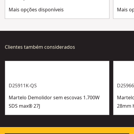
Mais opções disponíveis
Mais op
Clientes também considerados
D25911K-QS
D25966
Martelo Demolidor sem escovas 1.700W
Martel
SDS max® 27J
28mm 