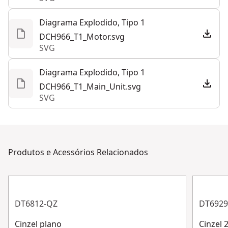
Diagrama Explodido, Tipo 1
DCH966_T1_Motor.svg
SVG
Diagrama Explodido, Tipo 1
DCH966_T1_Main_Unit.svg
SVG
Produtos e Acessórios Relacionados
DT6812-QZ
DT6929
Cinzel plano
Cinzel