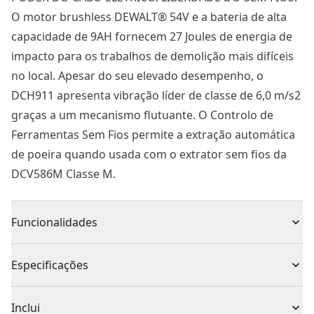
O motor brushless DEWALT® 54V e a bateria de alta
capacidade de 9AH fornecem 27 Joules de energia de
impacto para os trabalhos de demolição mais difíceis
no local. Apesar do seu elevado desempenho, o
DCH911 apresenta vibração líder de classe de 6,0 m/s2
graças a um mecanismo flutuante. O Controlo de
Ferramentas Sem Fios permite a extração automática
de poeira quando usada com o extrator sem fios da
DCV586M Classe M.
Funcionalidades
27J de energia de impacto, líder na sua classe
Especificações
Opção de ativação e sincronização com o Controlo de
ativação remota do Aspirador XR Flexvolt
Tipo de Produto
Martelo Demolidor
Inclui
Seletor eletrónico de velocidade e energia de impacto