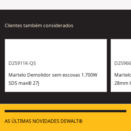
Clientes também considerados
D25911K-QS
D25966
Martelo Demolidor sem escovas 1.700W
Martel
SDS max® 27J
28mm 
AS ÚLTIMAS NOVIDADES DEWALT®