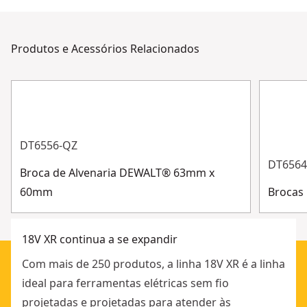
Fonte de
assegurar de que todos os nossos produtos sejam
Bateria
Alimentação
fabricados de acordo com os mais altos standards e
Produtos e Acessórios Relacionados
cumpram a todas as regulamentações relevantes.
Tipo de Motor
Sem escovas de carvão
Apoio ao cliente
Ver mais
DT6556-QZ
DT6564
Broca de Alvenaria DEWALT® 63mm x
60mm
Brocas 
18V XR continua a se expandir
Com mais de 250 produtos, a linha 18V XR é a linha
ideal para ferramentas elétricas sem fio
projetadas e projetadas para atender às