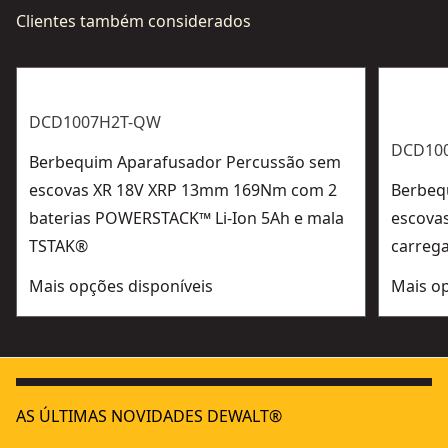
Clientes também considerados
DCD1007H2T-QW
DCD100
Berbequim Aparafusador Percussão sem
escovas XR 18V XRP 13mm 169Nm com 2
Berbeq
baterias POWERSTACK™ Li-Ion 5Ah e mala
escova
TSTAK®
carreg
Mais opções disponíveis
Mais op
AS ÚLTIMAS NOVIDADES DEWALT®