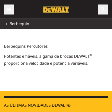
Berbequin
Berbequins Percutores
®
Potentes e fiáveis, a gama de brocas DEWALT
proporciona velocidade e potência variáveis.
Berbequim Aparafusador Percussão sem escovas XR 18V 
18V XR
Berbequin Percutor compacto sem escovas XR 18V POWERS
ATOMIC
AS ÚLTIMAS NOVIDADES DEWALT®
Berbequim Aparafusador Percussão sem escovas XR 18V 
XR