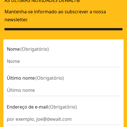
AS ÚLTIMAS NOVIDADES DEWALT®
Mini-Serra Sabre XR 12V Li-Ion 2Ah
FLEXVOLT
- SKU:
DCS312D2-QW
Serra Sabre sem escovas XR Flexvolt 54V sem carregador/b
XR Flexvolt
Mantenha-se informado ao subscrever a nossa
Serra Sabre sem escovas XR Flexvolt 54V com mala
- SKU:
D
newsletter.
Nome
(
Obrigatório
)
Último nome
(
Obrigatório
)
Endereço de e-mail
(
Obrigatório
)