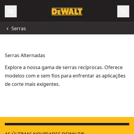
Serras
Serras Alternadas
Explore a nossa gama de serras recíprocas. Oferece
modelos com e sem fios para enfrentar as aplicações
de corte mais exigentes.
Serra recíproca DEWALT® XR® 18V XR com FLEXVOLT® AD
12V XR
Serra alternativa sem escova de 18V XR - Unidade nua
18V XR
- SK