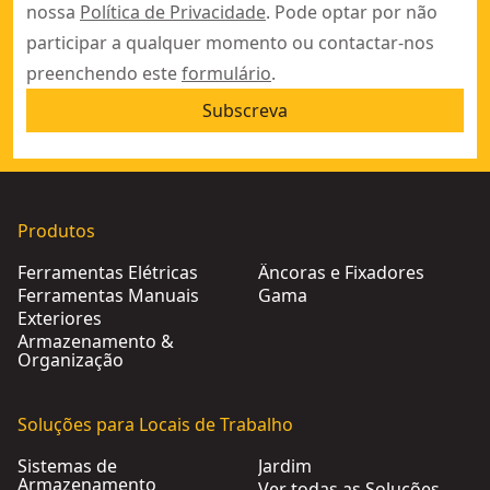
nossa
Política de Privacidade
. Pode optar por não
participar a qualquer momento ou contactar-nos
preenchendo este
formulário
.
Subscreva
Produtos
Ferramentas Elétricas
Âncoras e Fixadores
Ferramentas Manuais
Gama
Exteriores
Armazenamento &
Organização
Soluções para Locais de Trabalho
Sistemas de
Jardim
Armazenamento
Ver todas as Soluções