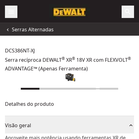
Serras Alternadas
DCS386NT-XJ
®
®
®
Serra recíproca DEWALT
XR
18V XR com FLEXVOLT
ADVANTAGE™ (Apenas Ferramenta)
Detalhes do produto
Visão geral
Aproveite mais potência usando ferramentas XR de