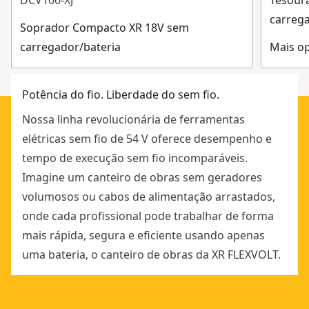
DCV100-XJ
Tesour
GARRAS METÁLICAS - Proporcionam uma forte
carreg
aderência ao material de corte.
Soprador Compacto XR 18V sem
carregador/bateria
Mais op
Potência do fio. Liberdade do sem fio.
Nossa linha revolucionária de ferramentas
elétricas sem fio de 54 V oferece desempenho e
tempo de execução sem fio incomparáveis.
Imagine um canteiro de obras sem geradores
volumosos ou cabos de alimentação arrastados,
onde cada profissional pode trabalhar de forma
mais rápida, segura e eficiente usando apenas
uma bateria, o canteiro de obras da XR FLEXVOLT.