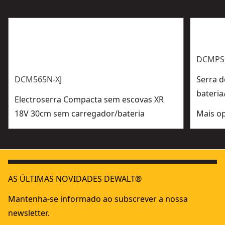
DCMPS5
DCM565N-XJ
Serra 
bateri
Electroserra Compacta sem escovas XR
18V 30cm sem carregador/bateria
Mais op
AS ÚLTIMAS NOVIDADES DEWALT®
Mantenha-se informado ao subscrever a nossa
newsletter.