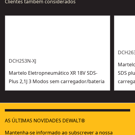
Clientes também considerados
DCH263
DCH253N-XJ
Martel
Martelo Eletropneumático XR 18V SDS-
SDS pl
Plus 2,1J 3 Modos sem carregador/bateria
carreg
AS ÚLTIMAS NOVIDADES DEWALT®
Mantenha-se informado ao subscrever a nossa