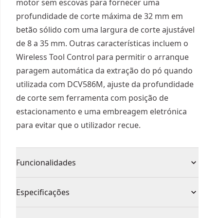
motor sem escovas para fornecer uma
profundidade de corte máxima de 32 mm em
betão sólido com uma largura de corte ajustável
de 8 a 35 mm. Outras características incluem o
Wireless Tool Control para permitir o arranque
paragem automática da extração do pó quando
utilizada com DCV586M, ajuste da profundidade
de corte sem ferramenta com posição de
estacionamento e uma embreagem eletrónica
para evitar que o utilizador recue.
Funcionalidades
Travão eletrónico que pára o disco rapidamente
Especificações
quando soltamos o gatilho
Embraiagem eletrónica que reduz o efeito de