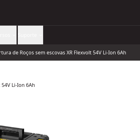
rsos
Suporte
rtura de Roços sem escovas XR Flexvolt 54V Li-Ion 6Ah
 54V Li-Ion 6Ah