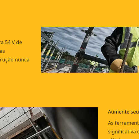
ra 54 V de
as
strução nunca
Aumente seu
As ferrament
significativa