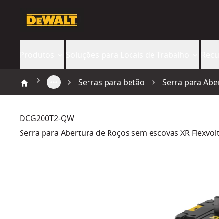
Produtos
Soluções para Locais de Trabalho
Recu
Serras para betão
Serra para Abe
DCG200T2-QW
Serra para Abertura de Roços sem escovas XR Flexvolt