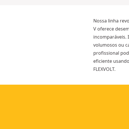
Mais
opções
eis
disponíveis
Nossa linha revo
V oferece dese
incomparáveis. 
volumosos ou ca
profissional pod
eficiente usand
FLEXVOLT.