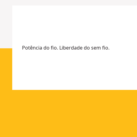
5
Mais
m
opções
m
disponív
Potência do fio. Liberdade do sem fio.