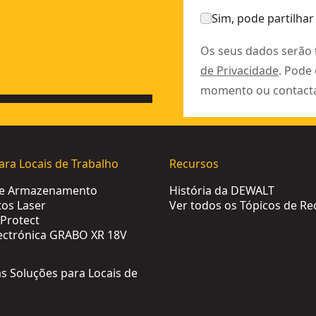
Sim, pode partilhar
Os seus dados serão
de Privacidade
. Pode
momento ou contact
ara Locais de Trabalho
Recursos
de Armazenamento
História da DEWALT
os Laser
Ver todos os Tópicos de Re
Protect
ectrónica GRABO XR 18V
as Soluções para Locais de