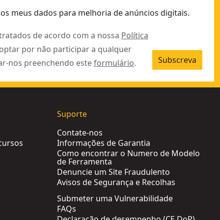
 os meus dados para melhoria de anúncios digitais.
 tratados de acordo com a nossa
Política
 optar por não participar a qualquer
Subscreva
ar-nos preenchendo este
formulário
.
Suporte
Contate-nos
cursos
Informações de Garantia
Como encontrar o Numero de Modelo
de Ferramenta
Denuncie um Site Fraudulento
Avisos de Segurança e Recolhas
Submeter uma Vulnerabilidade
FAQs
Declaração de desempenho (CE DoP)