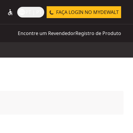
accessible
language
PT | PT
FAÇA LOGIN NO MYDEWALT
Encontre um Revendedor
Registro de Produto