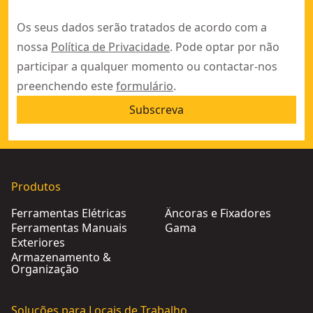
Os seus dados serão tratados de acordo com a
nossa
Política de Privacidade
. Pode optar por não
participar a qualquer momento ou contactar-nos
preenchendo este
formulário
.
Subscreva
Produtos
Ferramentas Elétricas
Âncoras e Fixadores
Ferramentas Manuais
Gama
Exteriores
Armazenamento &
Organização
Soluções para Locais de Trabalho