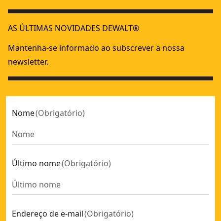
Lavadora de alta pressão XR 2x18V sem carregador/bateria
Espaços verdes
Lavadora de alta pressão XR 54V sem carregador/bateria
Manutenção do terreno
- 
AS ÚLTIMAS NOVIDADES DEWALT®
Paisagismo e Hardscaping
18V XR
Mantenha-se informado ao subscrever a nossa
XR Flexvolt
newsletter.
Nome
(
Obrigatório
)
Último nome
(
Obrigatório
)
Endereço de e-mail
(
Obrigatório
)