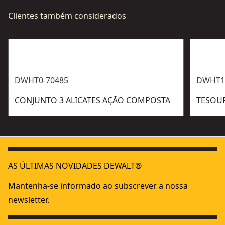
Clientes também considerados
DWHT0-70485
DWHT1
CONJUNTO 3 ALICATES AÇÃO COMPOSTA
TESOUR
AS ÚLTIMAS NOVIDADES DEWALT®
Mantenha-se informado ao subscrever a nossa
newsletter.