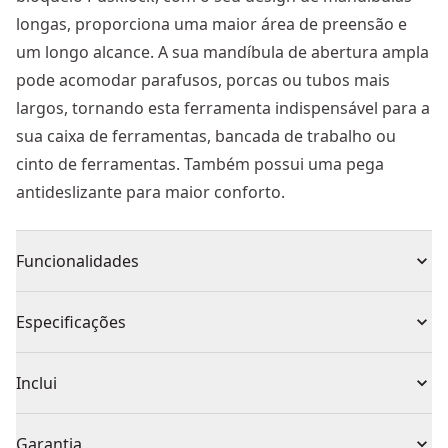
longas, proporciona uma maior área de preensão e
um longo alcance. A sua mandíbula de abertura ampla
pode acomodar parafusos, porcas ou tubos mais
largos, tornando esta ferramenta indispensável para a
sua caixa de ferramentas, bancada de trabalho ou
cinto de ferramentas. Também possui uma pega
antideslizante para maior conforto.
Funcionalidades
CORPO BI-MATERIAL Para uma forte aderência e
Especificações
conforto
CORPO DE BORRACHA Reduz o risco de bolhas
Tipo de Produto
Alicate de junta ranhurada
Inclui
18 V Plataforma de bateria com ferramentas elétricas
recarregáveis para um tempo extra longo e a
1 x ALICATES DE CREMALHEIRA 300mm
Individual ou
Garantia
conveniência de baterias de ferramentas elétricas