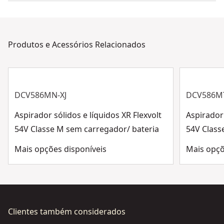
Contagem de
1
Tomamos medidas de forma abrangente para
Sistema de libertação fácil
Peças
assegurar de que todos os nossos produtos sejam
fabricados de acordo com os mais altos standards e
Peso do Produto
Produtos e Acessórios Relacionados
cumpram a todas as regulamentações relevantes.
0.8-kg
Montado
Apoio ao cliente
Código de Barras
5035048696767
DCV586MN-XJ
DCV586M
Aspirador sólidos e líquidos XR Flexvolt
Aspirador 
Ver mais
54V Classe M sem carregador/ bateria
54V Class
Mais opções disponíveis
Mais opçõ
Clientes também considerados