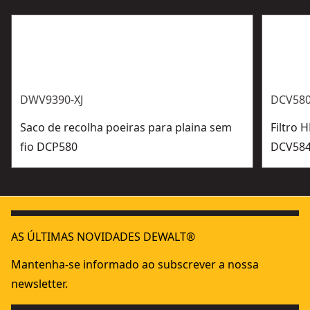
DWV9390-XJ
DCV580
Saco de recolha poeiras para plaina sem
Filtro 
fio DCP580
DCV584L
AS ÚLTIMAS NOVIDADES DEWALT®
Mantenha-se informado ao subscrever a nossa
newsletter.