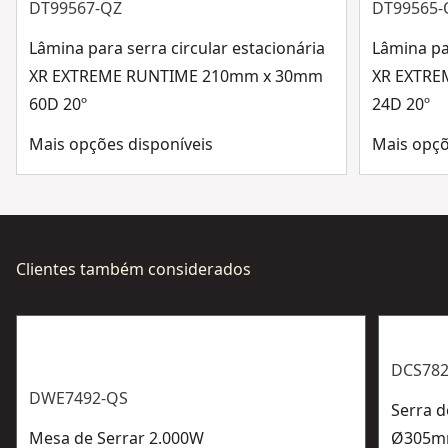
DT99567-QZ
DT99565-
Lâmina para serra circular estacionária
Lâmina par
XR EXTREME RUNTIME 210mm x 30mm
XR EXTRE
60D 20º
24D 20º
Mais opções disponíveis
Mais opçõ
Clientes também considerados
DCS782
DWE7492-QS
Serra d
Mesa de Serrar 2.000W
Ø305mm