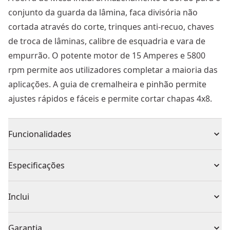
conjunto da guarda da lâmina, faca divisória não
cortada através do corte, trinques anti-recuo, chaves
de troca de lâminas, calibre de esquadria e vara de
empurrão. O potente motor de 15 Amperes e 5800
rpm permite aos utilizadores completar a maioria das
aplicações. A guia de cremalheira e pinhão permite
ajustes rápidos e fáceis e permite cortar chapas 4x8.
Funcionalidades
3 Cabeças de borracha Flexíveis de diâmetro diferente
Especificações
para uma perfeita perfuração com extracção de
poeiras
Tipo de Produto
Serra de mesa
Inclui
Compatível com qualquer ponteiro o cinzel e pode-se
conectar a qualquer aspirador DEWALT®
1 x Guia paralela
Com ou Sem Fio
Com fio
Garantia
Resistente a impactos e Flexível para maior