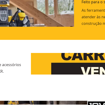
Feito para o
As ferrament
atender às n
construção ma
e acessórios
R.