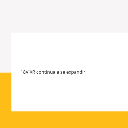
0
S
c
1
m
2
0
Mais
c
opções
m
disponíve
18V XR continua a se expandir