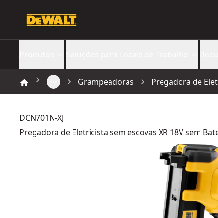
Produtos
Soluções para Locais de Trabalho
Recu
Grampeadoras
Pregadora de Elet
DCN701N-XJ
Pregadora de Eletricista sem escovas XR 18V sem Bat