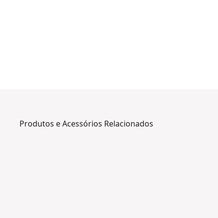
Produtos e Acessórios Relacionados
DWHT252
0