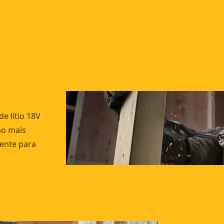
e lítio 18V
ão mais
iente para