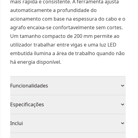
mais rápida e consistente. A ferramenta ajusta
automaticamente a profundidade do
acionamento com base na espessura do cabo e o
agrafo encaixa-se confortavelmente sem cortes.
Um tamanho compacto de 200 mm permite ao
utilizador trabalhar entre vigas e uma luz LED
embutida ilumina a área de trabalho quando não
há energia disponível.
Funcionalidades
Design sem fio que permite que você trabalhe
Especificações
sem impedimentos e sem maiores riscos de
segurança
Tipo de Produto
Grampeador E Pinador
Inclui
Ferramenta ultra compacta (Altura 200mm / Peso
2,1Kg sem bateria)
(1) inclui o gancho do cinto