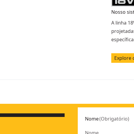
Nosso sis
A linha 18
projetada
específic
Explore 
Nome
(
Obrigatório
)