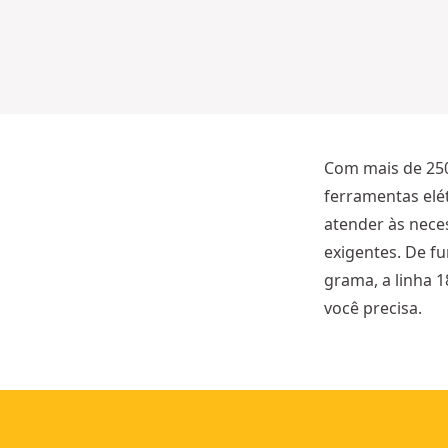
VI
D
R
O
30
is
m
Com mais de 250 
ferramentas elét
atender às nece
exigentes. De fu
grama, a linha 
você precisa.