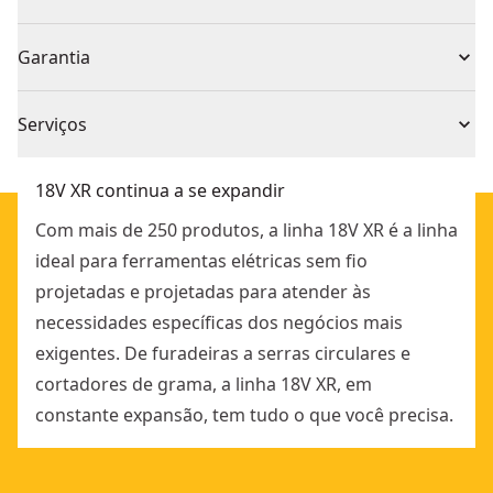
macio.
1 x Serra de vara 18V XR 20cm
Voltagem
18V
Garantia
Grau de carboneto superior que maximiza a
1 x DCB184 - Bateria 5Ah
durabilidade
1 x Carregador multi-tensão XR
Garantia limitada de 1 ano, garantia limitada de 3 anos
Lâmina de 20cm com correia anti-ricochete e
Com ou Sem Fio
Sem fio
Serviços
quando registrado
lubrificação automática para maior comodidade
Tomamos medidas de forma abrangente para
Bateria de 18V 5Ah para maior autonomia
Fonte de
18V XR continua a se expandir
assegurar de que todos os nossos produtos sejam
Bateria
Gancho metálico com dentes - Para fixar a lâmina ao
Alimentação
Com mais de 250 produtos, a linha 18V XR é a linha
fabricados de acordo com os mais altos standards e
ramo e cortar facilmente
ideal para ferramentas elétricas sem fio
cumpram a todas as regulamentações relevantes.
Apenas
projetadas e projetadas para atender às
Apoio ao cliente
Não
Ferramenta
necessidades específicas dos negócios mais
exigentes. De furadeiras a serras circulares e
cortadores de grama, a linha 18V XR, em
Ver mais
constante expansão, tem tudo o que você precisa.