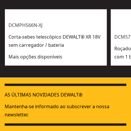
DCMPH566N-XJ
Corta-sebes telescópico DEWALT® XR 18V
DCM57
sem carregador / bateria
Roçado
Mais opções disponíveis
com 1 b
AS ÚLTIMAS NOVIDADES DEWALT®
Mantenha-se informado ao subscrever a nossa
newsletter.