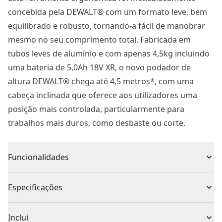
concebida pela DEWALT® com um formato leve, bem
equilibrado e robusto, tornando-a fácil de manobrar
mesmo no seu comprimento total. Fabricada em
tubos leves de alumínio e com apenas 4,5kg incluindo
uma bateria de 5,0Ah 18V XR, o novo podador de
altura DEWALT® chega até 4,5 metros*, com uma
cabeça inclinada que oferece aos utilizadores uma
posição mais controlada, particularmente para
trabalhos mais duros, como desbaste ou corte.
Funcionalidades
Usam-se normalmente para perfuração de
Especificações
ancoragens, tacos de plástico, ganchos ou furos para
passagem de tubos. Adequadas para alvenaria,
Tipo de Produto
Serra de poda
Inclui
ladrilhos ou blocos, pedra natural, azulejos ou betão