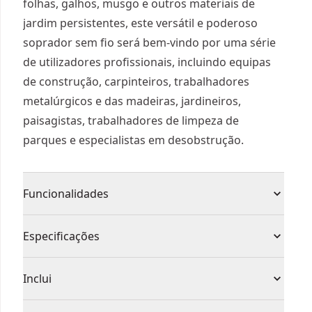
folhas, galhos, musgo e outros materiais de
jardim persistentes, este versátil e poderoso
soprador sem fio será bem-vindo por uma série
de utilizadores profissionais, incluindo equipas
de construção, carpinteiros, trabalhadores
metalúrgicos e das madeiras, jardineiros,
paisagistas, trabalhadores de limpeza de
parques e especialistas em desobstrução.
Funcionalidades
Caixa de 2 velocidades para garantir maiores
Especificações
valores de torque
Inovador anel de selecção de modo que permite
Tipo de Produto
Sopradores de folhas
Inclui
maior controlo para um rendimento óptimo
Punho com design melhorado para maior
1 x Bateria