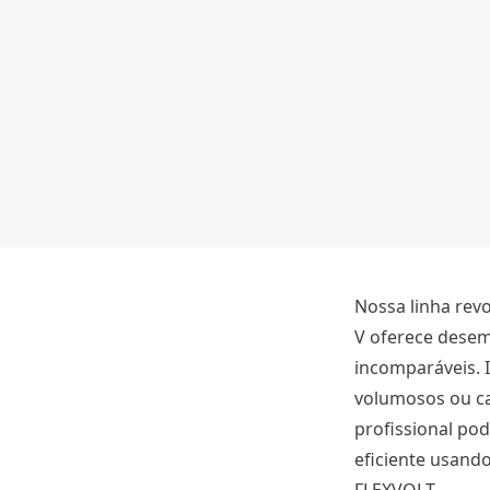
g
a
d
o
r/
b
at
e
ri
is
a
Nossa linha revo
V oferece dese
incomparáveis. 
volumosos ou ca
profissional pod
eficiente usand