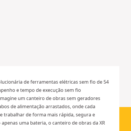
b
a
t
e
r
i
a
Mais
opções
disponíveis
lucionária de ferramentas elétricas sem fio de 54
mpenho e tempo de execução sem fio
Imagine um canteiro de obras sem geradores
bos de alimentação arrastados, onde cada
e trabalhar de forma mais rápida, segura e
o apenas uma bateria, o canteiro de obras da XR