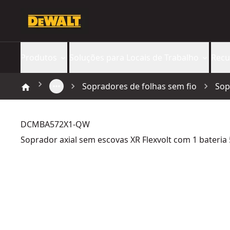
Produtos
Soluções para Locais de Trabalho
Recu
Sopradores de folhas sem fio
Sop
DCMBA572X1-QW
Soprador axial sem escovas XR Flexvolt com 1 bateria