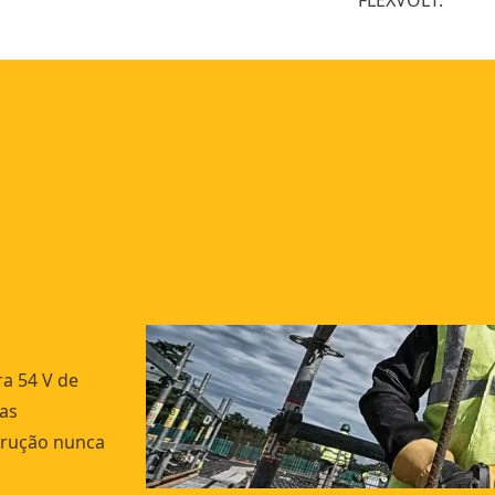
FLEXVOLT.
ra 54 V de
as
strução nunca