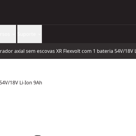
rsos
Suporte
rador axial sem escovas XR Flexvolt com 1 bateria 54V/18V 
 54V/18V Li-Ion 9Ah