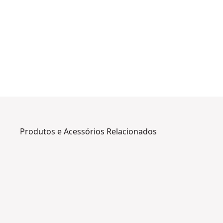
Produtos e Acessórios Relacionados
DWHT252
0