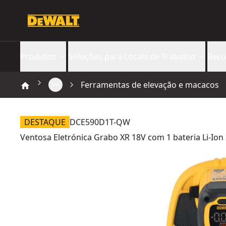
Produtos
Soluções para Locais de Trabalho
Recu
Ferramentas de elevação e macacos
DESTAQUE
DCE590D1T-QW
Ventosa Eletrónica Grabo XR 18V com 1 bateria Li-Ion