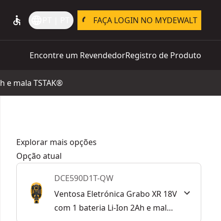
accessible
language
PT | PT
FAÇA LOGIN NO MYDEWALT
Encontre um Revendedor
Registro de Produto
2Ah e mala TSTAK®
Explorar mais opções
Opção atual
DCE590D1T-QW
Ventosa Eletrónica Grabo XR 18V
com 1 bateria Li-Ion 2Ah e mala