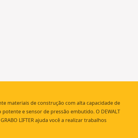
D
E
6
0
0
m
m
nte materiais de construção com alta capacidade de
o potente e sensor de pressão embutido. O DEWALT
GRABO LIFTER ajuda você a realizar trabalhos