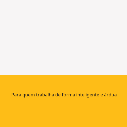
E
0
S
c
1
m
2
0
Mais
c
opções
m
disponíve
Para quem trabalha de forma inteligente e árdua