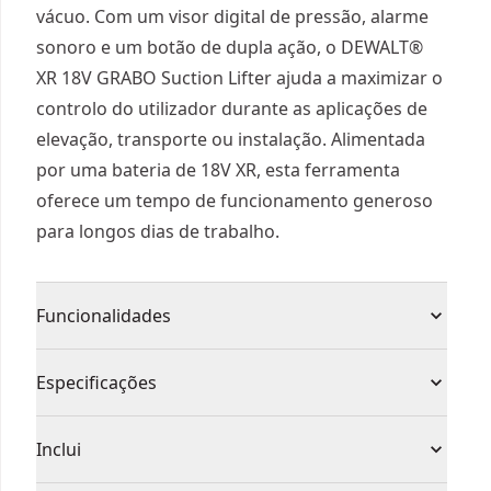
vácuo. Com um visor digital de pressão, alarme
sonoro e um botão de dupla ação, o DEWALT®
XR 18V GRABO Suction Lifter ajuda a maximizar o
controlo do utilizador durante as aplicações de
elevação, transporte ou instalação. Alimentada
por uma bateria de 18V XR, esta ferramenta
oferece um tempo de funcionamento generoso
para longos dias de trabalho.
Funcionalidades
SEGURANÇA REFORÇADA: Restaura e mantém
Especificações
automaticamente a pressão de vácuo
VISOR DIGITAL GRANDE: O ecrã claro e brilhante
Tipo de Produto
Ferramenta de elevação
Inclui
mostra a pressão em bar ou PSI, os níveis de
sucção e os níveis de carga da bateria.