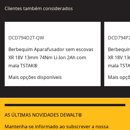
Clientes também considerados
DCD794D2T-QW
DCD794P
Berbequim Aparafusador sem escovas
Berbequi
XR 18V 13mm 74Nm Li-Ion 2Ah com
XR 18V 1
mala TSTAK®
mala TST
Mais opções disponíveis
Mais opçõ
AS ÚLTIMAS NOVIDADES DEWALT®
Mantenha-se informado ao subscrever a nossa